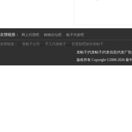
最牛发布 
友情链接：
网上代理吧
购物论坛吧
帖子代发吧
友情链接：
__
发帖子公司
___
手工代发帖子
___
百度贴吧如何发帖子
发帖子|代发帖子|代发信息|代发广告
版权所有 Copyright ©2008-2026 最